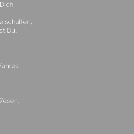
Dich,
e schallen,
st Du,
Wahres.
Wesen,